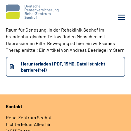
Raum für Genesung. In der Rehaklinik Seehof im
brandenburgischen Teltow finden Menschen mit
Unsere Klinik
Depressionen Hilfe. Bewegung ist hier ein wirksames
Therapiemittel; Ein Artikel von Andreas Beerlage im Stern
Unsere Angebote
Herunterladen (PDF, 15MB, Datei ist nicht
barrierefrei)
Service
Karriere
Sozialdienste & Zuweisende
Kontakt
Reha-Zentrum Seehof
Suche
Lichterfelder Allee 55
14513 Teltow