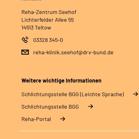
Reha-Zentrum Seehof
Lichterfelder Allee 55
14513 Teltow
03328 345-0
reha-klinik.seehof@drv-bund.de
Weitere wichtige Informationen
Schlich­tungs­stel­le BGG (Leichte Sprache)
Schlich­tungs­stel­le BGG
Reha-Portal