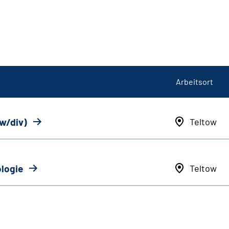
Arbeitsort
/w/div)
Teltow
ologie
Teltow