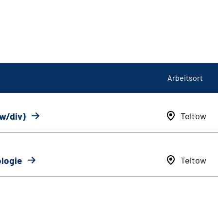
Arbeitsort
/w/div)
Teltow
ologie
Teltow