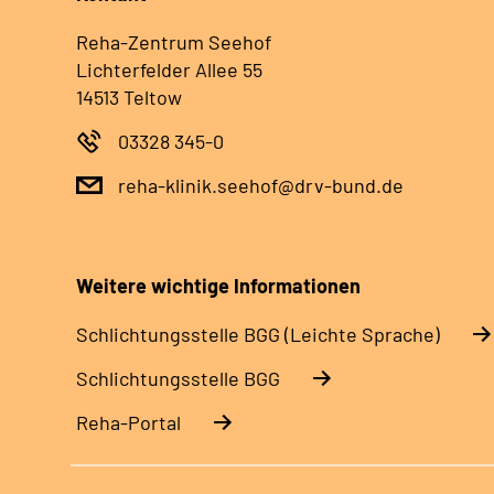
Reha-Zentrum Seehof
Lichterfelder Allee 55
14513 Teltow
03328 345-0
reha-klinik.seehof@drv-bund.de
Weitere wichtige Informationen
Schlich­tungs­stel­le BGG (Leichte Sprache)
Schlich­tungs­stel­le BGG
Reha-Portal