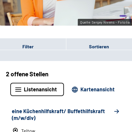
Leichte Sprache
Gebärdensprache
Quelle:Sergey Nivens - Fotolia
Filter
Sortieren
2 offene Stellen
Listenansicht
Kartenansicht
eine Küchenhilfskraft/ Buffethilfskraft
(m/w/div)
Teltow