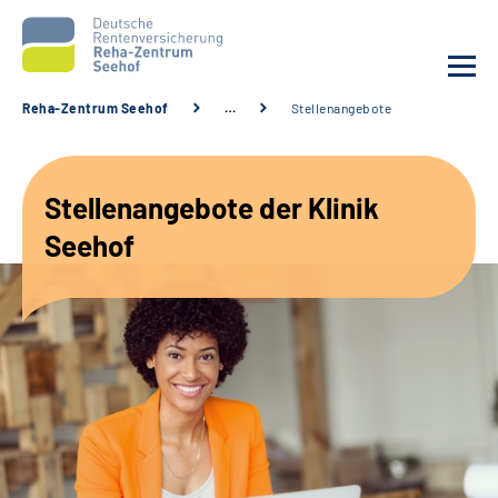
Reha-Zentrum Seehof
…
Stellenangebote
Unsere Klinik
Stellenangebote der Klinik
Unsere Angebote
Seehof
Service
Karriere
Sozialdienste & Zuweisende
Suche