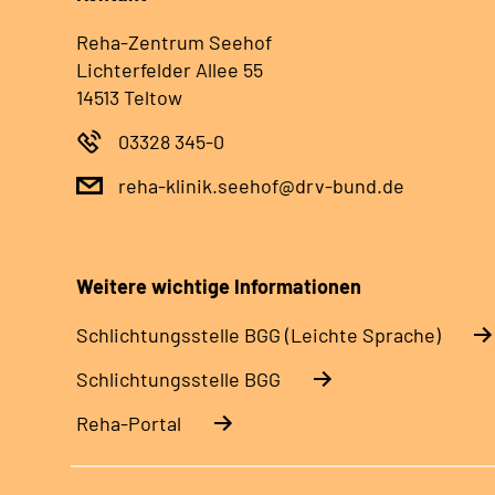
Reha-Zentrum Seehof
Lichterfelder Allee 55
14513 Teltow
03328 345-0
reha-klinik.seehof@drv-bund.de
Weitere wichtige Informationen
Schlich­tungs­stel­le BGG (Leichte Sprache)
Schlich­tungs­stel­le BGG
Reha-Portal