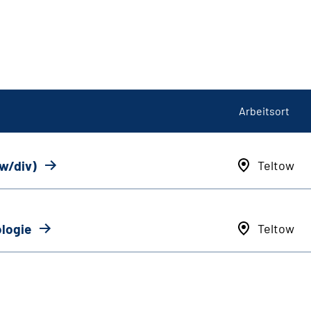
Arbeitsort
/w/div)
Teltow
ologie
Teltow