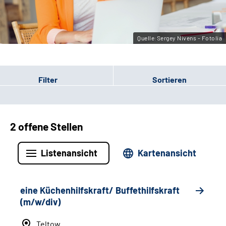
Leichte Sprache
Gebärdensprache
Quelle:Sergey Nivens - Fotolia
Filter
Sortieren
2 offene Stellen
Listenansicht
Kartenansicht
eine Küchenhilfskraft/ Buffethilfskraft
(m/w/div)
Teltow