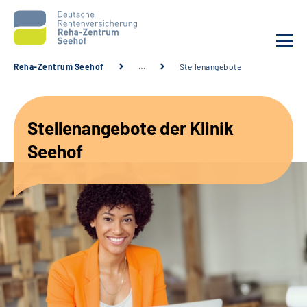
Reha-Zentrum Seehof
…
Stellenangebote
Unsere Klinik
Stellenangebote der Klinik
Unsere Angebote
Seehof
Service
Karriere
Sozialdienste & Zuweisende
Suche