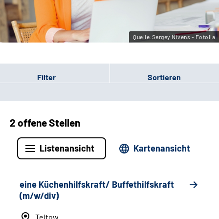
Leichte Sprache
Gebärdensprache
Quelle:Sergey Nivens - Fotolia
Filter
Sortieren
2 offene Stellen
Listenansicht
Kartenansicht
eine Küchenhilfskraft/ Buffethilfskraft
(m/w/div)
Teltow