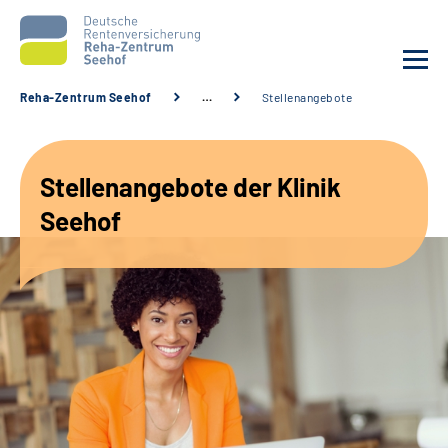
Reha-Zentrum Seehof
…
Stellenangebote
Unsere Klinik
Stellenangebote der Klinik
Unsere Angebote
Seehof
Service
Karriere
Sozialdienste & Zuweisende
Suche