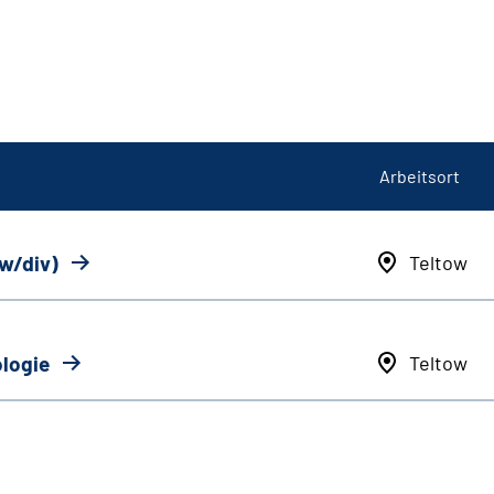
Arbeitsort
/w/div)
Teltow
ologie
Teltow