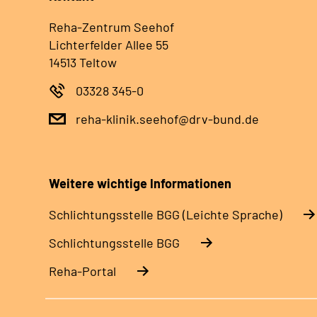
Reha-Zentrum Seehof
Lichterfelder Allee 55
14513 Teltow
03328 345-0
reha-klinik.seehof@drv-bund.de
Weitere wichtige Informationen
Schlich­tungs­stel­le BGG (Leichte Sprache)
Schlich­tungs­stel­le BGG
Reha-Portal