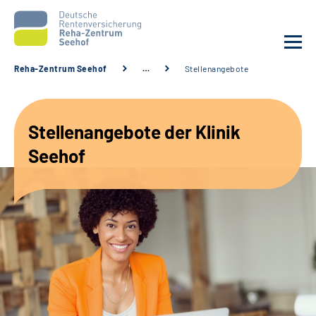
Reha-Zentrum Seehof
…
Stellenangebote
Unsere Klinik
Stellenangebote der Klinik
Unsere Angebote
Seehof
Service
Karriere
Sozialdienste & Zuweisende
Suche