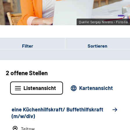
Leichte Sprache
Gebärdensprache
Quelle:Sergey Nivens - Fotolia
Filter
Sortieren
2 offene Stellen
Listenansicht
Kartenansicht
eine Küchenhilfskraft/ Buffethilfskraft
(m/w/div)
Teltow