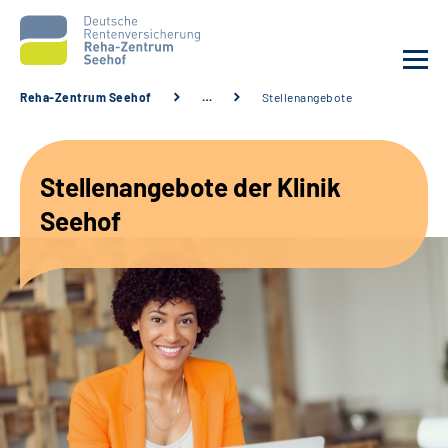
Reha-Zentrum Seehof
…
Stellenangebote
Unsere Klinik
Stellenangebote der Klinik
Unsere Angebote
Seehof
Service
Karriere
Sozialdienste & Zuweisende
Suche