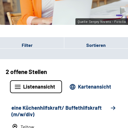
Leichte Sprache
Gebärdensprache
Quelle:Sergey Nivens - Fotolia
Filter
Sortieren
2 offene Stellen
Listenansicht
Kartenansicht
eine Küchenhilfskraft/ Buffethilfskraft
(m/w/div)
Teltow