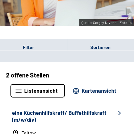
Leichte Sprache
Gebärdensprache
Quelle:Sergey Nivens - Fotolia
Filter
Sortieren
2 offene Stellen
Listenansicht
Kartenansicht
eine Küchenhilfskraft/ Buffethilfskraft
(m/w/div)
Teltow