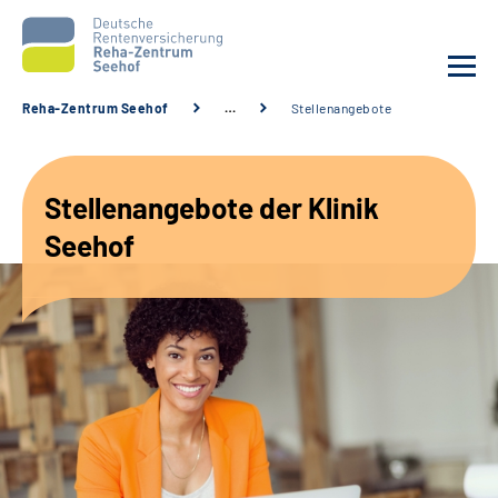
Reha-Zentrum Seehof
…
Stellenangebote
Unsere Klinik
Stellenangebote der Klinik
Unsere Angebote
Seehof
Service
Karriere
Sozialdienste & Zuweisende
Suche