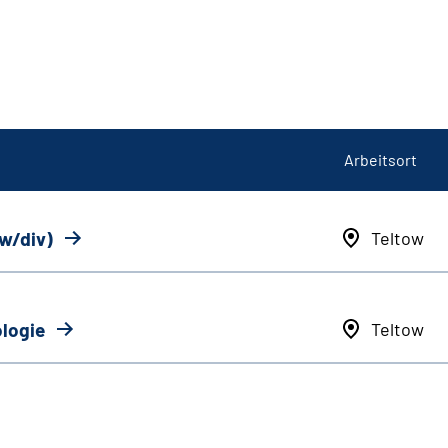
Arbeitsort
/w/div)
Teltow
ologie
Teltow