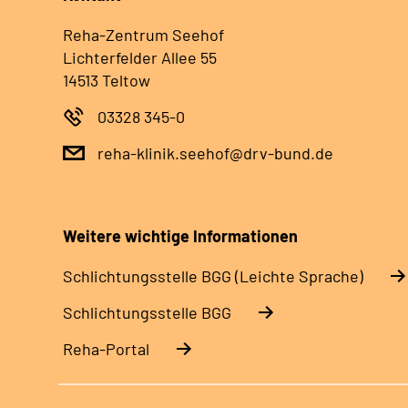
Reha-Zentrum Seehof
Lichterfelder Allee 55
14513 Teltow
03328 345-0
reha-klinik.seehof@drv-bund.de
Weitere wichtige Informationen
Schlich­tungs­stel­le BGG (Leichte Sprache)
Schlich­tungs­stel­le BGG
Reha-Portal