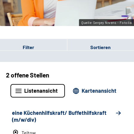
Leichte Sprache
Gebärdensprache
Quelle:Sergey Nivens - Fotolia
Filter
Sortieren
2 offene Stellen
Listenansicht
Kartenansicht
eine Küchenhilfskraft/ Buffethilfskraft
(m/w/div)
Teltow