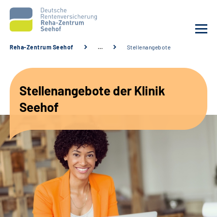
Reha-Zentrum Seehof
…
Stellenangebote
Unsere Klinik
Stellenangebote der Klinik
Unsere Angebote
Seehof
Service
Karriere
Sozialdienste & Zuweisende
Suche