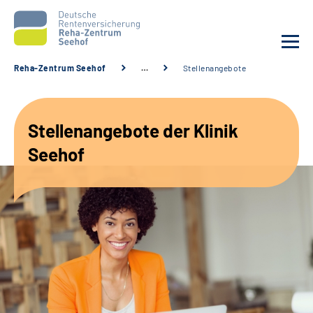
Reha-Zentrum Seehof
…
Stellenangebote
Unsere Klinik
Stellenangebote der Klinik
Unsere Angebote
Seehof
Service
Karriere
Sozialdienste & Zuweisende
Suche