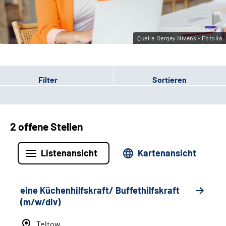
Leichte Sprache
Gebärdensprache
Quelle:Sergey Nivens - Fotolia
Filter
Sortieren
2 offene Stellen
Listenansicht
Kartenansicht
eine Küchenhilfskraft/ Buffethilfskraft
(m/w/div)
Teltow