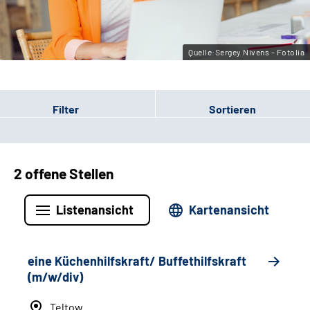
Leichte Sprache
Gebärdensprache
Quelle:Sergey Nivens - Fotolia
Filter
Sortieren
2 offene Stellen
Listenansicht
Kartenansicht
eine Küchenhilfskraft/ Buffethilfskraft
(m/w/div)
Teltow