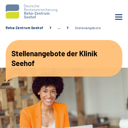
Reha-Zentrum Seehof
…
Stellenangebote
Unsere Klinik
Stellenangebote der Klinik
Unsere Angebote
Seehof
Service
Karriere
Sozialdienste & Zuweisende
Suche