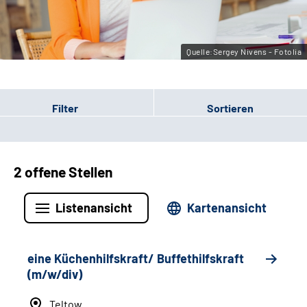
Leichte Sprache
Gebärdensprache
Quelle:Sergey Nivens - Fotolia
Filter
Sortieren
2 offene Stellen
Listenansicht
Kartenansicht
eine Küchenhilfskraft/ Buffethilfskraft
(m/w/div)
Teltow