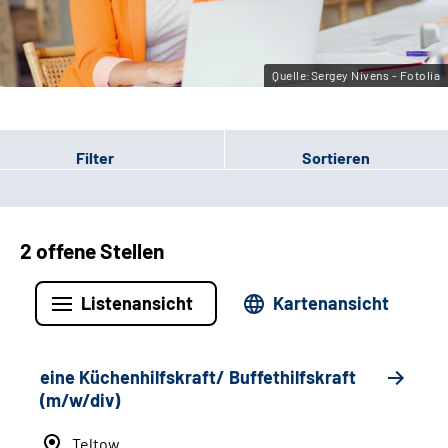
Leichte Sprache
Gebärdensprache
Quelle:Sergey Nivens - Fotolia
Filter
Sortieren
2 offene Stellen
Listenansicht
Kartenansicht
eine Küchenhilfskraft/ Buffethilfskraft
(m/w/div)
Teltow