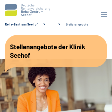
Reha-Zentrum Seehof
…
Stellenangebote
Unsere Klinik
Stellenangebote der Klinik
Unsere Angebote
Seehof
Service
Karriere
Sozialdienste & Zuweisende
Suche