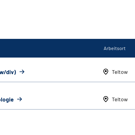
Arbeitsort
/w/div)
Teltow
ologie
Teltow