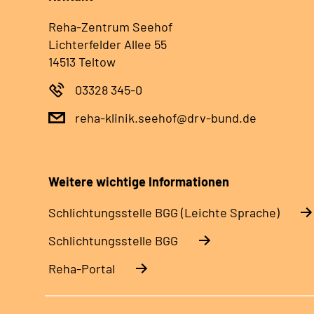
Reha-Zentrum Seehof
Lichterfelder Allee 55
14513 Teltow
03328 345-0
reha-klinik.seehof@drv-bund.de
Weitere wichtige Informationen
Schlich­tungs­stel­le BGG (Leichte Sprache)
Schlich­tungs­stel­le BGG
Reha-Portal