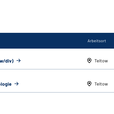
Arbeitsort
/w/div)
Teltow
ologie
Teltow