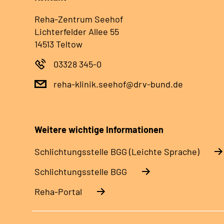
Reha-Zentrum Seehof
Lichterfelder Allee 55
14513 Teltow
03328 345-0
reha-klinik.seehof@drv-bund.de
Weitere wichtige Informationen
Schlich­tungs­stel­le BGG (Leichte Sprache)
Schlich­tungs­stel­le BGG
Reha-Portal