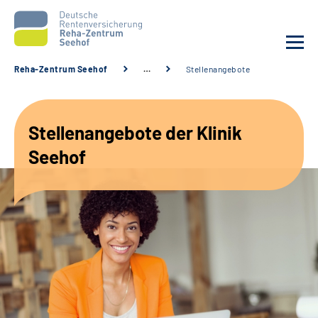
Reha-Zentrum Seehof
…
Stellenangebote
Unsere Klinik
Stellenangebote der Klinik
Unsere Angebote
Seehof
Service
Karriere
Sozialdienste & Zuweisende
Suche