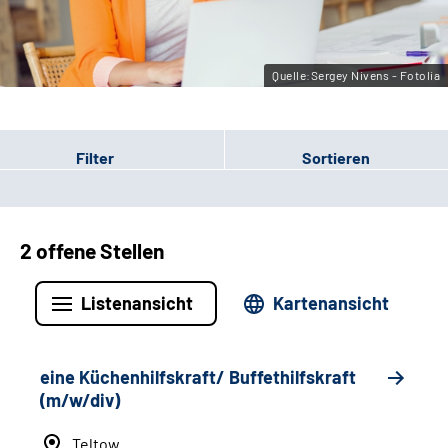
Leichte Sprache
Gebärdensprache
Quelle:Sergey Nivens - Fotolia
Filter
Sortieren
2 offene Stellen
Listenansicht
Kartenansicht
eine Küchenhilfskraft/ Buffethilfskraft
(m/w/div)
Teltow