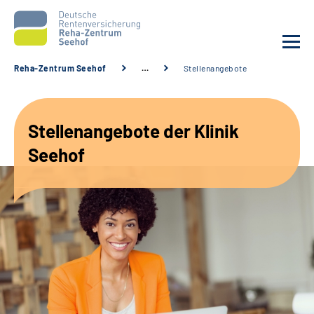
Reha-Zentrum Seehof
…
Stellenangebote
Unsere Klinik
Stellenangebote der Klinik
Unsere Angebote
Seehof
Service
Karriere
Sozialdienste & Zuweisende
Suche