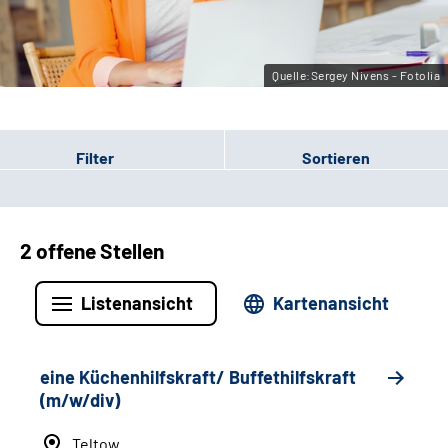
Leichte Sprache
Gebärdensprache
Quelle:Sergey Nivens - Fotolia
Filter
Sortieren
2 offene Stellen
Listenansicht
Kartenansicht
eine Küchenhilfskraft/ Buffethilfskraft
(m/w/div)
Teltow