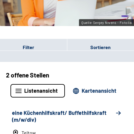
Leichte Sprache
Gebärdensprache
Quelle:Sergey Nivens - Fotolia
Filter
Sortieren
2 offene Stellen
Listenansicht
Kartenansicht
eine Küchenhilfskraft/ Buffethilfskraft
(m/w/div)
Teltow