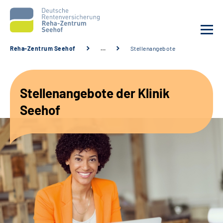
Reha-Zentrum Seehof
…
Stellenangebote
Unsere Klinik
Stellenangebote der Klinik
Unsere Angebote
Seehof
Service
Karriere
Sozialdienste & Zuweisende
Suche