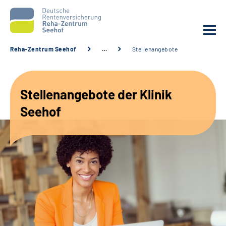
Reha-Zentrum Seehof
…
Stellenangebote
Unsere Klinik
Stellenangebote der Klinik
Unsere Angebote
Seehof
Service
Karriere
Sozialdienste & Zuweisende
Suche