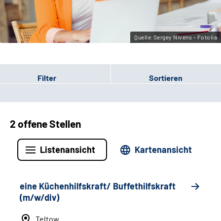
Leichte Sprache
Gebärdensprache
Quelle:Sergey Nivens - Fotolia
Filter
Sortieren
2 offene Stellen
Listenansicht
Kartenansicht
eine Küchenhilfskraft/ Buffethilfskraft
(m/w/div)
Teltow