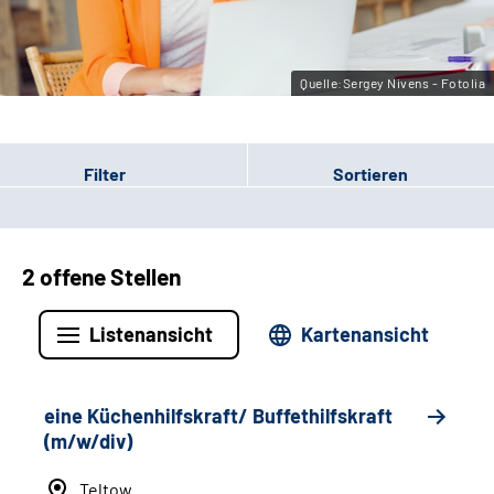
Leichte Sprache
Gebärdensprache
Quelle:Sergey Nivens - Fotolia
Filter
Sortieren
2 offene Stellen
Listenansicht
Kartenansicht
eine Küchenhilfskraft/ Buffethilfskraft
(m/w/div)
Teltow