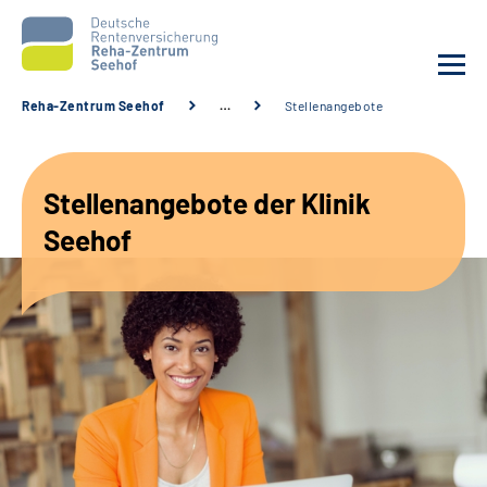
Reha-Zentrum Seehof
…
Stellenangebote
Unsere Klinik
Stellenangebote der Klinik
Unsere Angebote
Seehof
Service
Karriere
Sozialdienste & Zuweisende
Suche