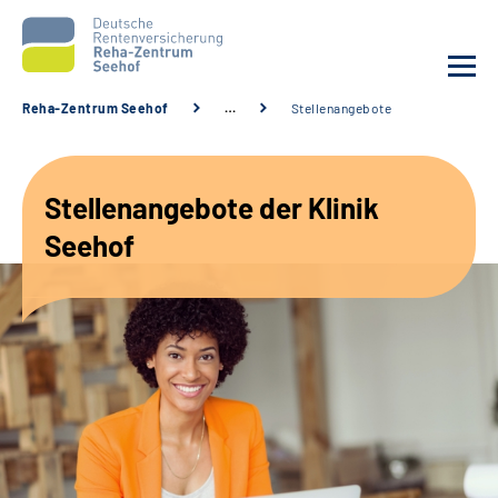
Reha-Zentrum Seehof
…
Stellenangebote
Unsere Klinik
Stellenangebote der Klinik
Unsere Angebote
Seehof
Service
Karriere
Sozialdienste & Zuweisende
Suche