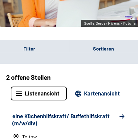
Leichte Sprache
Gebärdensprache
Quelle:Sergey Nivens - Fotolia
Filter
Sortieren
2 offene Stellen
Listenansicht
Kartenansicht
eine Küchenhilfskraft/ Buffethilfskraft
(m/w/div)
Teltow