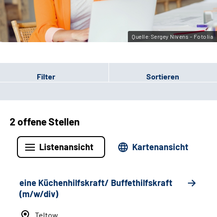
Leichte Sprache
Gebärdensprache
Quelle:Sergey Nivens - Fotolia
Filter
Sortieren
2 offene Stellen
Listenansicht
Kartenansicht
eine Küchenhilfskraft/ Buffethilfskraft
(m/w/div)
Teltow