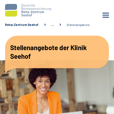
Reha-Zentrum Seehof
…
Stellenangebote
Unsere Klinik
Stellenangebote der Klinik
Unsere Angebote
Seehof
Service
Karriere
Sozialdienste & Zuweisende
Suche