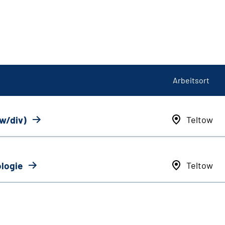
Arbeitsort
/w/div)
Teltow
ologie
Teltow