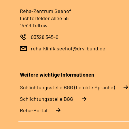
Reha-Zentrum Seehof
Lichterfelder Allee 55
14513 Teltow
03328 345-0
reha-klinik.seehof@drv-bund.de
Weitere wichtige Informationen
Schlich­tungs­stel­le BGG (Leichte Sprache)
Schlich­tungs­stel­le BGG
Reha-Portal