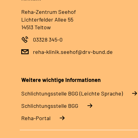
Reha-Zentrum Seehof
Lichterfelder Allee 55
14513 Teltow
03328 345-0
reha-klinik.seehof@drv-bund.de
Weitere wichtige Informationen
Schlich­tungs­stel­le BGG (Leichte Sprache)
Schlich­tungs­stel­le BGG
Reha-Portal