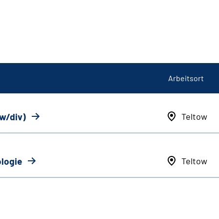
Arbeitsort
/w/div)
Teltow
ologie
Teltow