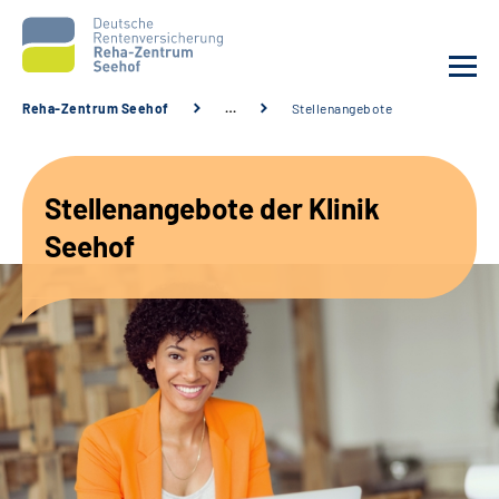
Reha-Zentrum Seehof
…
Stellenangebote
Unsere Klinik
Stellenangebote der Klinik
Unsere Angebote
Seehof
Service
Karriere
Sozialdienste & Zuweisende
Suche