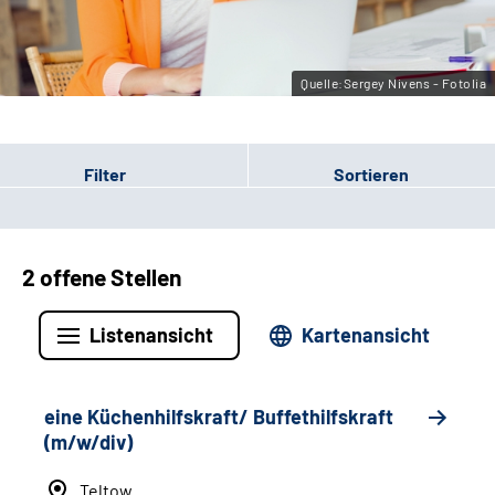
Leichte Sprache
Gebärdensprache
Quelle:Sergey Nivens - Fotolia
Filter
Sortieren
2 offene Stellen
Listenansicht
Kartenansicht
eine Küchenhilfskraft/ Buffethilfskraft
(m/w/div)
Teltow