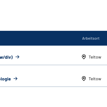
Arbeitsort
/w/div)
Teltow
ologie
Teltow