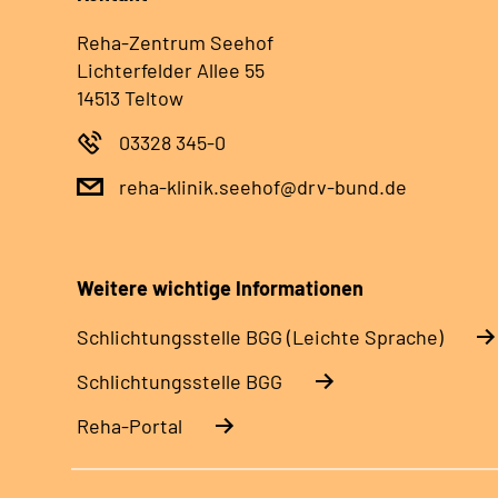
Reha-Zentrum Seehof
Lichterfelder Allee 55
14513 Teltow
03328 345-0
reha-klinik.seehof@drv-bund.de
Weitere wichtige Informationen
Schlich­tungs­stel­le BGG (Leichte Sprache)
Schlich­tungs­stel­le BGG
Reha-Portal