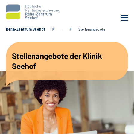
Reha-Zentrum Seehof
…
Stellenangebote
Unsere Klinik
Stellenangebote der Klinik
Unsere Angebote
Seehof
Service
Karriere
Sozialdienste & Zuweisende
Suche