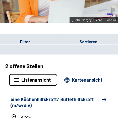
Leichte Sprache
Gebärdensprache
Quelle:Sergey Nivens - Fotolia
Filter
Sortieren
2 offene Stellen
Listenansicht
Kartenansicht
eine Küchenhilfskraft/ Buffethilfskraft
(m/w/div)
Teltow