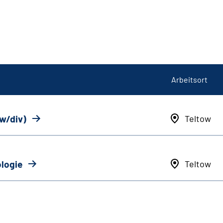
Arbeitsort
/w/div)
Teltow
ologie
Teltow