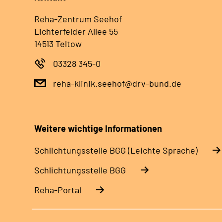
Reha-Zentrum Seehof
Lichterfelder Allee 55
14513 Teltow
03328 345-0
reha-klinik.seehof@drv-bund.de
Weitere wichtige Informationen
Schlich­tungs­stel­le BGG (Leichte Sprache)
Schlich­tungs­stel­le BGG
Reha-Portal