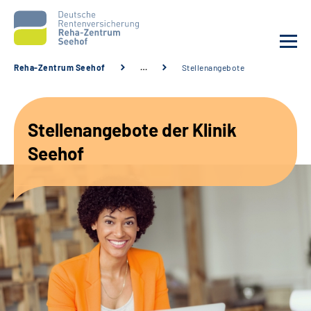
Reha-Zentrum Seehof
…
Stellenangebote
Unsere Klinik
Stellenangebote der Klinik
Unsere Angebote
Seehof
Service
Karriere
Sozialdienste & Zuweisende
Suche