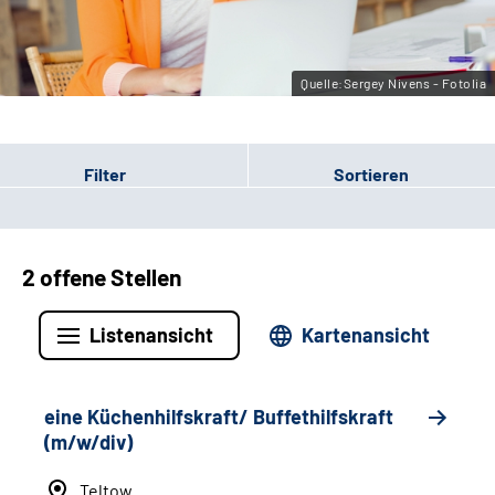
Leichte Sprache
Gebärdensprache
Quelle:Sergey Nivens - Fotolia
Filter
Sortieren
2 offene Stellen
Listenansicht
Kartenansicht
eine Küchenhilfskraft/ Buffethilfskraft
(m/w/div)
Teltow