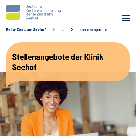
Reha-Zentrum Seehof
…
Stellenangebote
Unsere Klinik
Stellenangebote der Klinik
Unsere Angebote
Seehof
Service
Karriere
Sozialdienste & Zuweisende
Suche