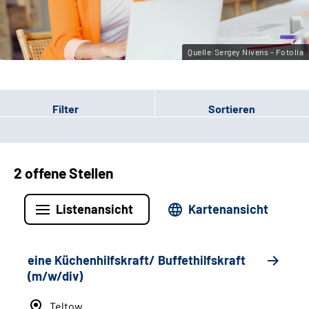
Leichte Sprache
Gebärdensprache
Quelle:Sergey Nivens - Fotolia
Filter
Sortieren
2 offene Stellen
Listenansicht
Kartenansicht
eine Küchenhilfskraft/ Buffethilfskraft
(m/w/div)
Teltow