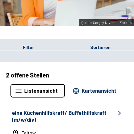
Leichte Sprache
Gebärdensprache
Quelle:Sergey Nivens - Fotolia
Filter
Sortieren
2 offene Stellen
Listenansicht
Kartenansicht
eine Küchenhilfskraft/ Buffethilfskraft
(m/w/div)
Teltow