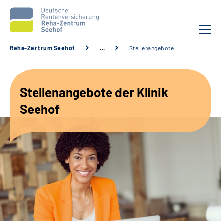
Reha-Zentrum Seehof
…
Stellenangebote
Unsere Klinik
Stellenangebote der Klinik
Unsere Angebote
Seehof
Service
Karriere
Sozialdienste & Zuweisende
Suche