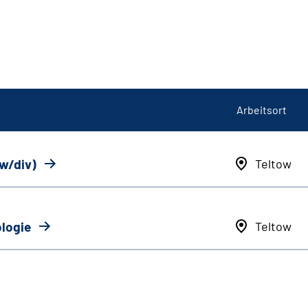
Arbeitsort
/w/div)
Teltow
ologie
Teltow