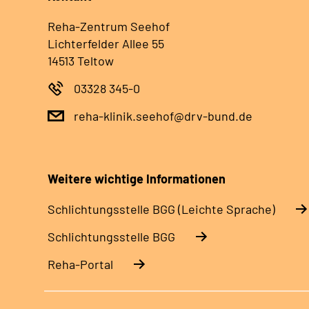
Reha-Zentrum Seehof
Lichterfelder Allee 55
14513 Teltow
03328 345-0
reha-klinik.seehof@drv-bund.de
Weitere wichtige Informationen
Schlich­tungs­stel­le BGG (Leichte Sprache)
Schlich­tungs­stel­le BGG
Reha-Portal