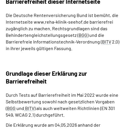
Barrierefreiheit dieser Internetseite
Leichte Sprache
Die Deutsche Rentenversicherung Bund ist bemüht, die
Gebärdensprache
Internetseite www.reha-klinik-seehof.de barrierefrei
zugänglich zu machen. Rechtsgrundlagen sind das
Behindertengleichstellungsgesetz (
BGG
) und die
Barrierefreie Informationstechnik-Verordnung (
BITV
2.0)
in ihrer jeweils gültigen Fassung.
Grundlage dieser Erklärung zur
Barrierefreiheit
Durch Tests auf Barrierefreiheit im Mai 2022 wurde eine
Selbstbewertung sowohl nach gesetzlichen Vorgaben
(
BGG
und
BITV
) als auch weltweiten Richtlinien (EN 301
549, WCAG 2.1) durchgeführt.
Die Erklärung wurde am 04.05.2026 anhand der