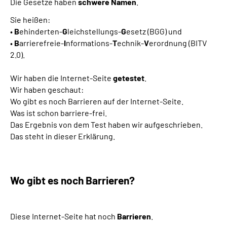
Die Gesetze haben
schwere Namen
.
Sie heißen:
•
B
ehinderten-
G
leichstellungs-
G
esetz (BGG) und
•
B
arrierefreie-
I
nformations-
T
echnik-
V
erordnung (BITV
2.0).
Wir haben die Internet-Seite
getestet
.
Wir haben geschaut:
Wo gibt es noch Barrieren auf der Internet-Seite.
Was ist schon barriere-frei.
Das Ergebnis von dem Test haben wir aufgeschrieben.
Das steht in dieser Erklärung.
Wo gibt es noch Barrieren?
Diese Internet-Seite hat noch
Barrieren
.