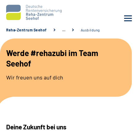
Reha-Zentrum Seehof
…
Ausbildung
Unsere Klinik
Werde #rehazubi im Team
Unsere Angebote
Seehof
Service
Wir freuen uns auf dich
Karriere
Sozialdienste & Zuweisende
Suche
Deine Zukunft bei uns