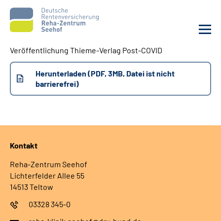
Veröffentlichung Thieme-Verlag Post-COVID
Unsere Klinik
Herunterladen (PDF, 3MB, Datei ist nicht
barrierefrei)
Unsere Angebote
Service
Kontakt
Karriere
Reha-Zentrum Seehof
Sozialdienste & Zuweisende
Lichterfelder Allee 55
14513 Teltow
Suche
03328 345-0