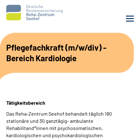
Unsere Klinik
Pflegefachkraft (m/w/div) -
Bereich Kardiologie
Unsere Angebote
Service
Karriere
Tätigkeitsbereich
Sozialdienste & Zuweisende
Das Reha-Zentrum Seehof behandelt täglich 180
stationäre und 30 ganztägig- ambulante
Suche
Rehabilitand*innen mit psychosomatischen,
kardiologischen und psychokardiologischen