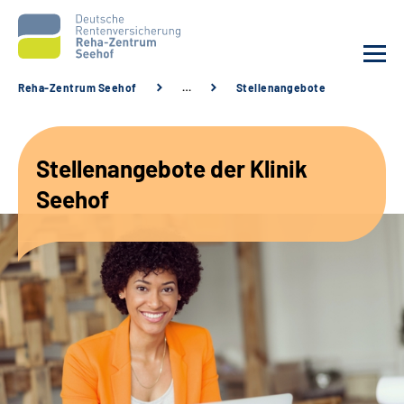
Reha-Zentrum Seehof
…
Stellenangebote
Unsere Klinik
Stellenangebote der Klinik
Unsere Angebote
Seehof
Service
Karriere
Sozialdienste & Zuweisende
Suche