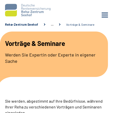
Reha-Zentrum Seehof
…
Vorträge & Seminare
Unsere Klinik
Vorträge & Seminare
Unsere Angebote
Werden Sie Expertin oder Experte in eigener
Sache
Service
Karriere
Sozialdienste & Zuweisende
Sie werden, abgestimmt auf Ihre Bedürfnisse, während
Suche
Ihrer Reha zu verschiedenen Vorträgen und Seminaren
eingeladen.